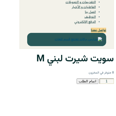
التقديمات و التحويلات
الفاعليات و الأخبار
اتصل بنا
التوظيف
الدفع الإلكتروني
تواصل معنا
سويت شيرت لبني M
8 متوفر في المخزون
كمية
اتمام الطلب
سويت
شيرت
لبني
M
مدارس بركات ‏الخاصة
لنكون معًا عنصرًا فاعلاً في بناء مجتمعنا ومستقبلنا