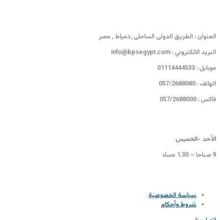
بيانات الاتصال
العنوان : الطريق الدولى الساحلى ,دمياط , مصر
البريد الالكتروني : info@bpsegypt.com
موبايل : 01114444533
الهاتف : 057/2688080
فاكس : 057/2688000
ساعات العمل
الأحد -الخميس
9 صباحا – 1.30 مساء
السياسات
سياسة الخصوصية
شروط وأحكام