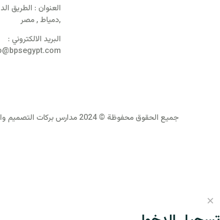
العنوان : الطريق ال
,دمياط , مصر
لنكون معًا عنصرًا فاعلاً
البريد الالكتروني :
في بناء مجتمعنا
fo@bpsegypt.com
ومستقبلنا
جميع الحقوق محفوظة © 2024 مدارس بركات التصميم والبرمجة بواسطة
✕