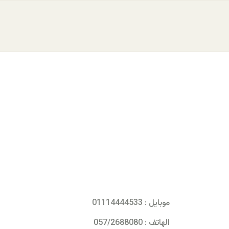
ساعات العم
موبايل : 01114444533
الهاتف : 057/2688080