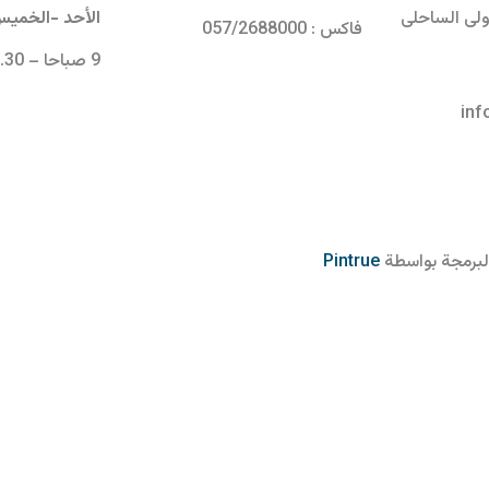
دولى الساحلى
الأحد -الخمي
فاكس : 057/2688000
9 صباحا – 1.30 مساء
in
Pintrue