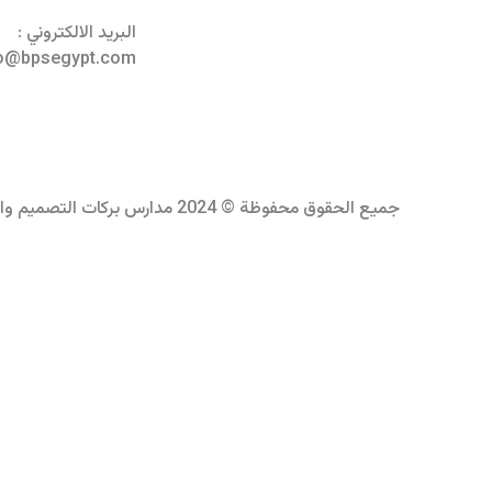
لنكون معًا عنصرًا فاعلاً
البريد الالكتروني :
في بناء مجتمعنا
fo@bpsegypt.com
ومستقبلنا
جميع الحقوق محفوظة © 2024 مدارس بركات التصميم والبرمجة بواسطة