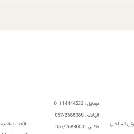
ساعات العم
موبايل : 01114444533
الهاتف : 057/2688080
دولى الساحلى
الأحد -الخمي
فاكس : 057/2688000