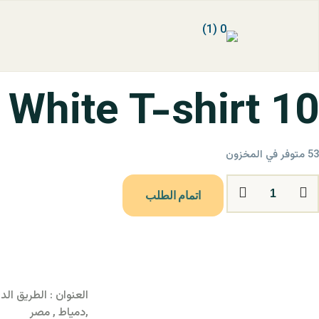
White T-shirt 10
53 متوفر في المخزون
مية
اتمام الطلب
Whit
T
shir
بيانات الاتصال
1
مدارس بركات ‏الخاصة
العنوان : الطريق ال
,دمياط , مصر