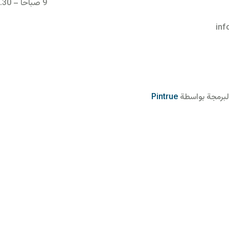
9 صباحا – 1.30 مساء
in
Pintrue