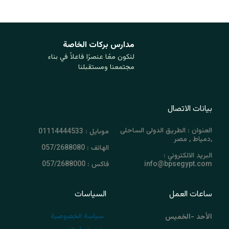
مدارس بركات ‏الخاصة
لنكون معًا عنصرًا فاعلاً في بناء
مجتمعنا ومستقبلنا
بيانات الاتصال
العنوان : الطريق الدولى الساحلى
موبايل : 01114444533
,دمياط , مصر
الهاتف : 057/2688080
البريد الالكتروني :
info@bpsegypt.com
فاكس : 057/2688000
ساعات العمل
السياسات
سياسة الخصوصية
الأحد -الخميس