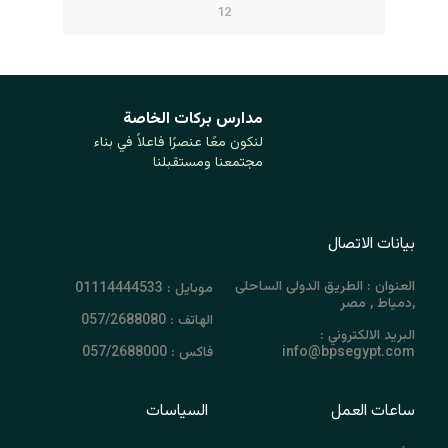
12
مدارس بركات ‏الخاصة
لنكون معًا عنصرًا فاعلاً في بناء
مجتمعنا ومستقبلنا
بيانات الاتصال
العنوان : الطريق الدولى الساحلى
موبايل : 01114444533
,دمياط , مصر
الهاتف : 057/2688080
البريد الالكتروني :
info@bpsegypt.com
فاكس : 057/2688000
ساعات العمل
السياسات