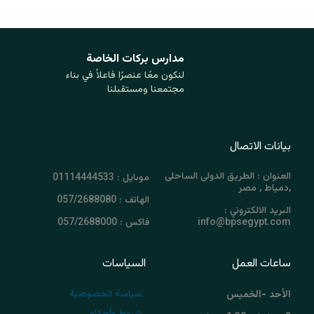
مدارس بركات ‏الخاصة
لنكون معًا عنصرًا فاعلاً في بناء
مجتمعنا ومستقبلنا
بيانات الاتصال
العنوان : الطريق الدولى الساحلى
موبايل : 01114444533
,دمياط , مصر
الهاتف : 057/2688080
البريد الالكتروني :
info@bpsegypt.com
فاكس : 057/2688000
ساعات العمل
السياسات
سياسة الخصوصية
الأحد -الخميس